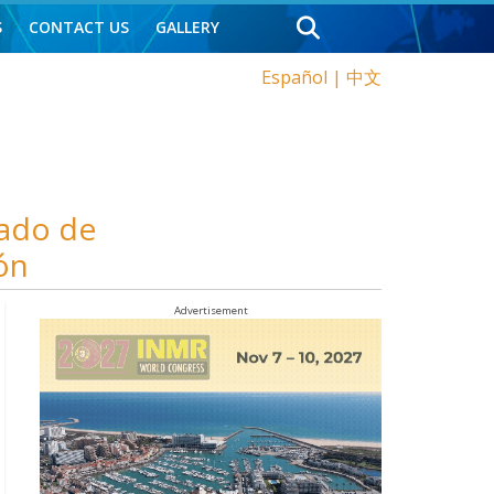
S
CONTACT US
GALLERY
Español
|
中文
tado de
ón
Advertisement