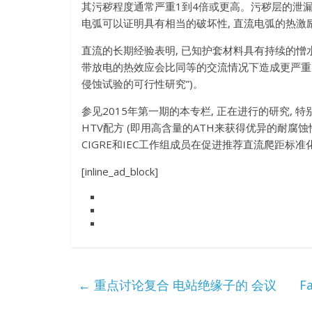
其污秽程度通常严重1到4倍或更高。污秽层的泄
电弧可以证明具有相当的破坏性
,
直流电弧的热激
直流的长期经验表明
,
已知护套材料具有持续的憎
带放电的热效应会比同等的交流情况下造成更严
侵蚀试验的可行性研究
”)
。
参见2015年第一期的本专栏
,
正在进行的研究
,
特
HTV配方
(
即用高含量的ATH来获得优异的耐腐蚀
CIGRE和IEC工作组成员在促进推荐直流爬距标
[inline_ad_block]
←
重点讨论复合 电站绝缘子的 会议
Fa