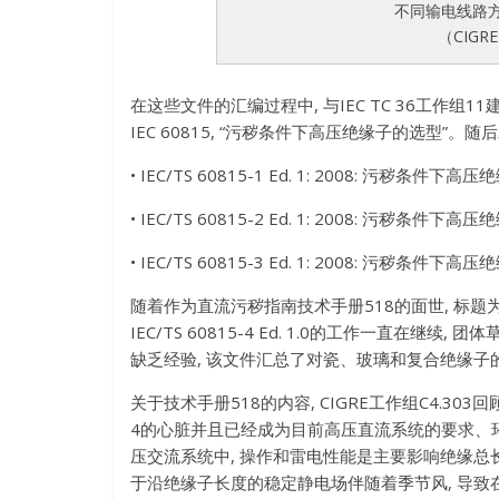
不同输电线路
（CIGR
在这些文件的汇编过程中
,
与IEC TC 36工作组
IEC 60815
, “
污秽条件下高压绝缘子的选型
”
。随后
• IEC/TS 60815-1 Ed. 1: 2008: 污秽条件
• IEC/TS 60815-2 Ed. 1: 2008: 污秽条件
• IEC/TS 60815-3 Ed. 1: 2008: 污秽条件
随着作为直流污秽指南技术手册518的面世
,
标题
IEC/TS 60815-4 Ed. 1.0的工作一直在继续
,
团体
缺乏经验
,
该文件汇总了对瓷、玻璃和复合绝缘子
关于技术手册518的内容
,
CIGRE工作组C4.30
4的心脏并且已经成为目前高压直流系统的要求、
压交流系统中
,
操作和雷电性能是主要影响绝缘总
于沿绝缘子长度的稳定静电场伴随着季节风
,
导致