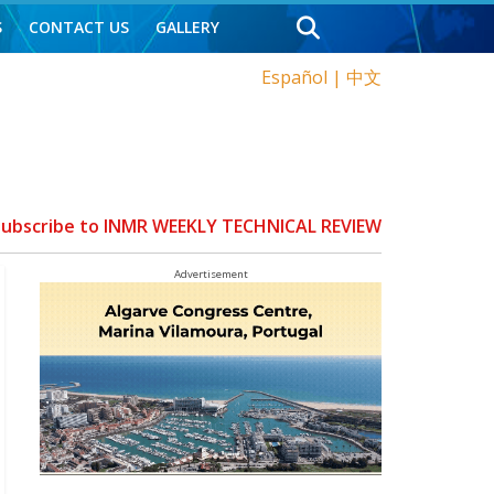
S
CONTACT US
GALLERY
Español
|
中文
 Subscribe to INMR WEEKLY TECHNICAL REVIEW
Advertisement