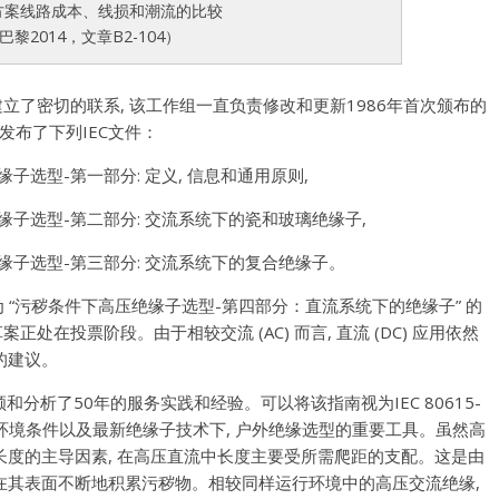
方案线路成本、线损和潮流的比较
E巴黎2014，文章B2-104）
11建立了密切的联系
,
该工作组一直负责修改和更新1986年首次颁布的
发布了下列IEC文件：
下高压绝缘子选型-第一部分
:
定义
,
信息和通用原则
,
下高压绝缘子选型-第二部分
:
交流系统下的瓷和玻璃绝缘子
,
下高压绝缘子选型-第三部分
:
交流系统下的复合绝缘子。
为
“
污秽条件下高压绝缘子选型-第四部分：直流系统下的绝缘子
”
的
草案正处在投票阶段。由于相较交流
(
AC
)
而言
,
直流
(
DC
)
应用依然
的建议。
3回顾和分析了50年的服务实践和经验。可以将该指南视为IEC 80615-
环境条件以及最新绝缘子技术下
,
户外绝缘选型的重要工具。虽然高
长度的主导因素
,
在高压直流中长度主要受所需爬距的支配。这是由
在其表面不断地积累污秽物。相较同样运行环境中的高压交流绝缘
,