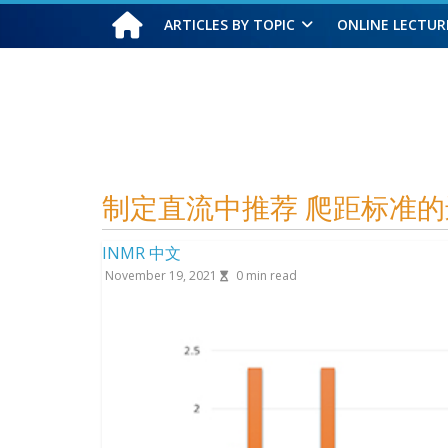
ARTICLES BY TOPIC
ONLINE LECTUR
Sunday, August 9, 2026
制定直流中推荐 爬距标准的
INMR 中文
November 19, 2021
0
min read