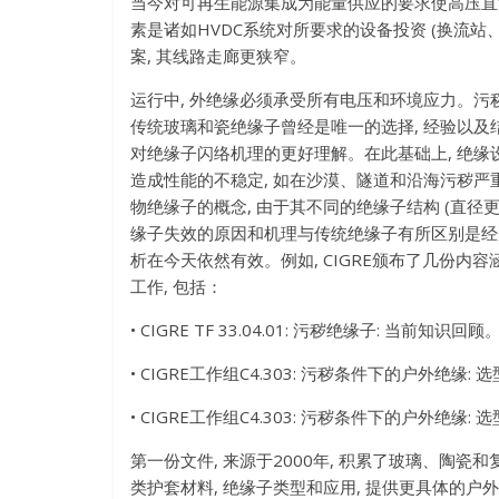
当今对可再生能源集成为能量供应的要求使高压
素是诸如HVDC系统对所要求的设备投资
(
换流站
案
,
其线路走廊更狭窄。
运行中
,
外绝缘必须承受所有电压和环境应力。污
传统玻璃和瓷绝缘子曾经是唯一的选择
,
经验以及结
对绝缘子闪络机理的更好理解。在此基础上
,
绝缘
造成性能的不稳定
,
如在沙漠、隧道和沿海污秽严
物绝缘子的概念
,
由于其不同的绝缘子结构
(
直径
缘子失效的原因和机理与传统绝缘子有所区别是经
析在今天依然有效。例如
,
CIGRE颁布了几份内
工作
,
包括：
• CIGRE TF 33.04.01: 污秽绝缘子: 当前知识回顾
• CIGRE工作组C4.303: 污秽条件下的户外绝缘:
• CIGRE工作组C4.303: 污秽条件下的户外绝缘:
第一份文件
,
来源于2000年
,
积累了玻璃、陶瓷和
类护套材料
,
绝缘子类型和应用
,
提供更具体的户外