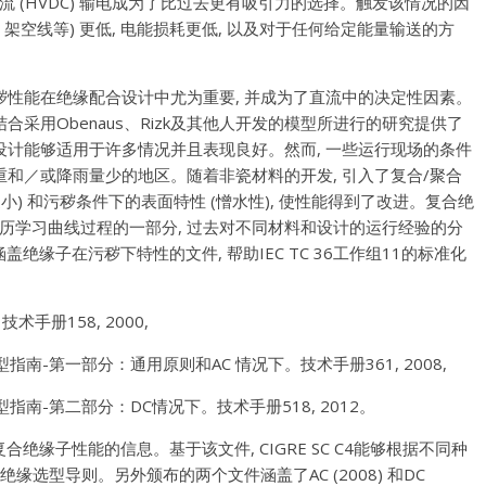
直流
(
HVDC
)
输电成为了比过去更有吸引力的选择。触发该情况的因
、架空线等
)
更低
,
电能损耗更低
,
以及对于任何给定能量输送的方
秽性能在绝缘配合设计中尤为重要
,
并成为了直流中的决定性因素。
合采用Obenaus、Rizk及其他人开发的模型所进行的研究提供了
设计能够适用于许多情况并且表现良好。然而
,
一些运行现场的条件
重和／或降雨量少的地区。随着非瓷材料的开发
,
引入了复合/聚合
更小
)
和污秽条件下的表面特性
(
憎水性
),
使性能得到了改进。复合绝
历学习曲线过程的一部分
,
过去对不同材料和设计的运行经验的分
容涵盖绝缘子在污秽下特性的文件
,
帮助IEC TC 36工作组11的标准化
。技术手册158, 2000,
 选型指南-第一部分：通用原则和AC 情况下。技术手册361, 2008,
 选型指南-第二部分：DC情况下。技术手册518, 2012。
复合绝缘子性能的信息。基于该文件
,
CIGRE SC C4能够根据不同种
绝缘选型导则。另外颁布的两个文件涵盖了AC
(
2008
)
和DC