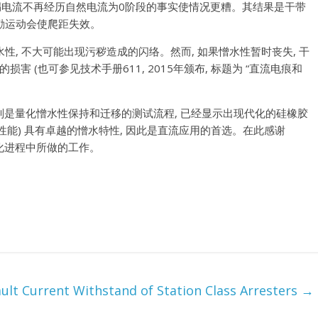
漏电流不再经历自然电流为0阶段的事实使情况更糟。其结果是干带
励运动会使爬距失效。
水性
,
不大可能出现污秽造成的闪络。然而
,
如果憎水性暂时丧失
,
干
重的损害
(
也可参见技术手册611
,
2015年颁布
,
标题为
“
直流电痕和
别是量化憎水性保持和迁移的测试流程
,
已经显示出现代化的硅橡胶
性能
)
具有卓越的憎水特性
,
因此是直流应用的首选。在此感谢
准化进程中所做的工作。
ult Current Withstand of Station Class Arresters
→