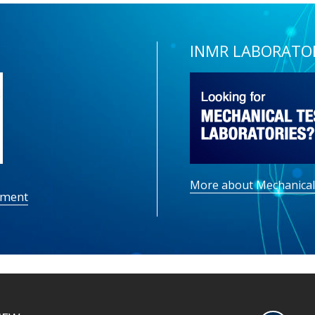
INMR LABORATO
More about Mechanical
pment