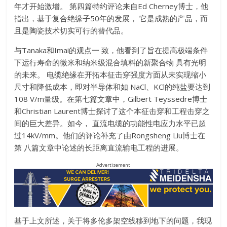
年才开始激增。 第四篇特约评论来自Ed Cherney博士，他
指出，基于复合绝缘子50年的发展， 它是成熟的产品，而
且是陶瓷技术切实可行的替代品。
与Tanaka和Imai的观点一 致，他看到了旨在提高极端条件
下运行寿命的微米和纳米级混合填料的新聚合物 具有光明
的未来。 电缆绝缘在开拓本征击穿强度方面从未实现缩小
尺寸和降低成本，即对半导体和如 NaCl、KCl的纯盐要达到
108 V/m量级。在第七篇文章中，Gilbert Teyssedre博士
和Christian Laurent博士探讨了这个本征击穿和工程击穿之
间的巨大差异。如今， 直流电缆的功能性电应力水平已超
过14kV/mm。他们的评论补充了由Rongsheng Liu博士在
第 八篇文章中论述的长距离直流输电工程的进展。
Advertisement
基于上文所述，关于将多伦多架空线移到地下的问题，我现